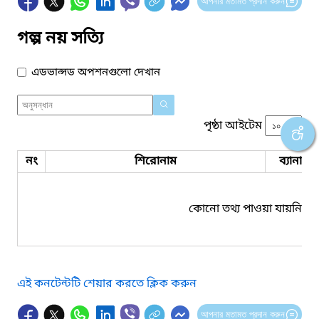
আপনার মতামত প্রদান করুন
গল্প নয় সত্যি
এডভান্সড অপশনগুলো দেখান
পৃষ্ঠা আইটেম
নং
শিরোনাম
ব্যানার 
কোনো তথ্য পাওয়া যায়নি।
এই কনটেন্টটি শেয়ার করতে ক্লিক করুন
আপনার মতামত প্রদান করুন