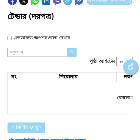
আপনার মতামত প্রদান করুন
টেন্ডার (দরপত্র)
এডভান্সড অপশনগুলো দেখান
পৃষ্ঠা আইটেম
নং
শিরোনাম
দরপত্র 
কোনো তথ্য
আর্কাইভ দেখুন